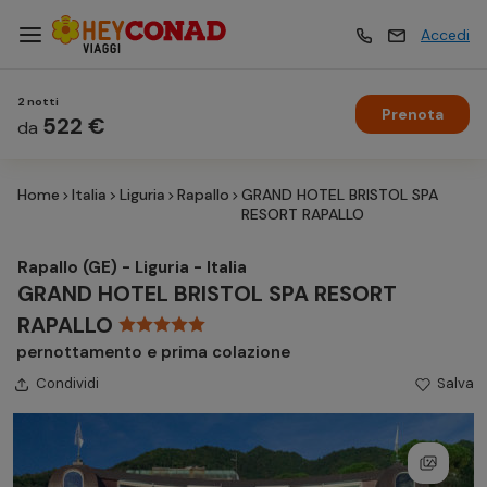
Accedi
2 notti
Prenota
Vacanze
522 €
Vacanze
da
Home
Italia
Liguria
Rapallo
GRAND HOTEL BRISTOL SPA
Esperienze
Esperienze
RESORT RAPALLO
Rapallo (GE) - Liguria - Italia
Hotel
Hotel
GRAND HOTEL BRISTOL SPA RESORT
RAPALLO
pernottamento e prima colazione
Crociere
Crociere
Condividi
Salva
Traghetti
Traghetti